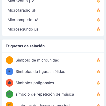
Microvoltio µV
Microfaradio µF
Microamperio µA
Microsegundo µs
Etiquetas de relación
μ
Símbolo de microunidad
■
Símbolos de figuras sólidas
⬟
Símbolos poligonales
🎼
símbolo de repetición de música
🎵
símbolos de descanso musical