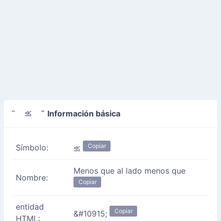
Información básica
" ⪣ "
Copiar
Símbolo:
⪣
Menos que al lado menos que
Nombre:
Copiar
entidad
Copiar
&#10915;
HTML: