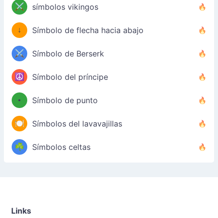
⚔️
símbolos vikingos
↓
Símbolo de flecha hacia abajo
⚔️
Símbolo de Berserk
☮️
Símbolo del príncipe
•
Símbolo de punto
🍽️
Símbolos del lavavajillas
☘️
Símbolos celtas
Links