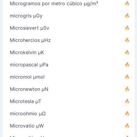
Microgramos por metro cúbico µg/m³
microgris µGy
Microsievert µSv
Microhercios µHz
Microkelvin µK
micropascal µPa
micromol µmol
Micronewton µN
Microtesla µT
microohmio µΩ
Microvatio µW