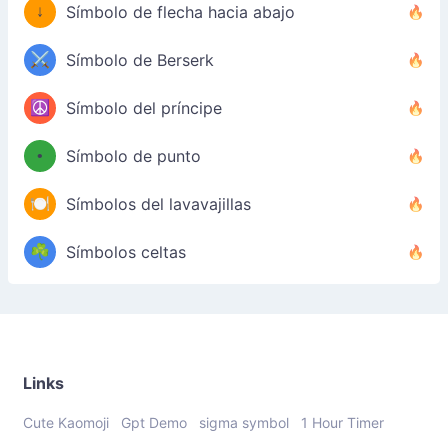
↓
Símbolo de flecha hacia abajo
⚔️
Símbolo de Berserk
☮️
Símbolo del príncipe
•
Símbolo de punto
🍽️
Símbolos del lavavajillas
☘️
Símbolos celtas
Links
Cute Kaomoji
Gpt Demo
sigma symbol
1 Hour Timer