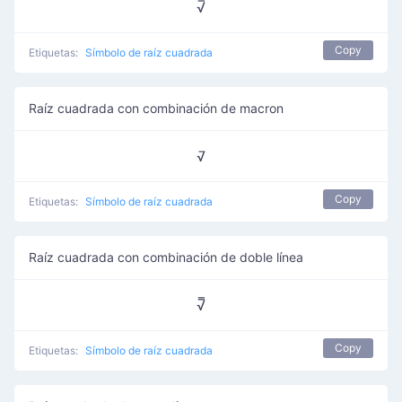
√̅
Copy
Etiquetas:
Símbolo de raíz cuadrada
Raíz cuadrada con combinación de macron
√̄
Copy
Etiquetas:
Símbolo de raíz cuadrada
Raíz cuadrada con combinación de doble línea
√̿
Copy
Etiquetas:
Símbolo de raíz cuadrada