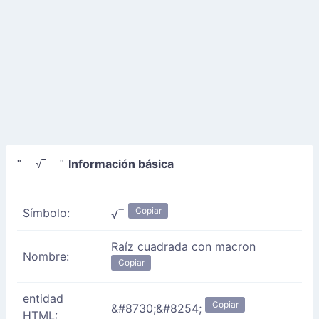
Información básica
" √‾ "
Copiar
Símbolo:
√‾
Raíz cuadrada con macron
Nombre:
Copiar
entidad
Copiar
&#8730;&#8254;
HTML: