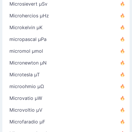
Microsievert µSv
Microhercios µHz
Microkelvin µK
micropascal µPa
micromol µmol
Micronewton µN
Microtesla µT
microohmio µΩ
Microvatio µW
Microvoltio µV
Microfaradio µF