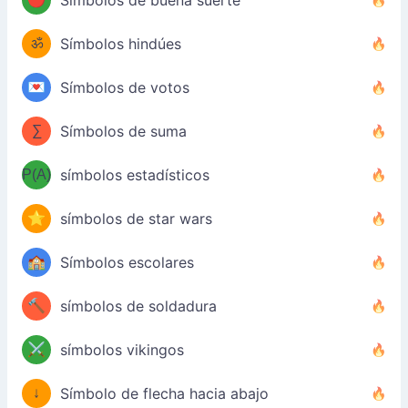
Símbolos de buena suerte
ॐ
Símbolos hindúes
💌
Símbolos de votos
∑
Símbolos de suma
P(A)
símbolos estadísticos
⭐
símbolos de star wars
🏫
Símbolos escolares
🔨
símbolos de soldadura
⚔️
símbolos vikingos
↓
Símbolo de flecha hacia abajo