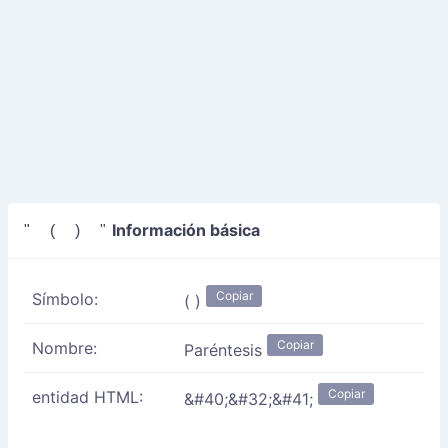
Información básica
" ( ) "
Copiar
Símbolo:
( )
Copiar
Nombre:
Paréntesis
Copiar
entidad HTML:
&#40;&#32;&#41;