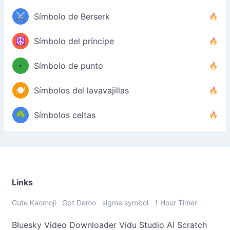
⚔️
Símbolo de Berserk
☮️
Símbolo del príncipe
•
Símbolo de punto
🍽️
Símbolos del lavavajillas
☘️
Símbolos celtas
Links
Cute Kaomoji
Gpt Demo
sigma symbol
1 Hour Timer
Bluesky Video Downloader
Vidu Studio AI
Scratch