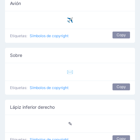
Avión
✈
Copy
Etiquetas:
Símbolos de copyright
Sobre
✉
Copy
Etiquetas:
Símbolos de copyright
Lápiz inferior derecho
✎
Copy
Etiquetas:
Símbolos de copyright