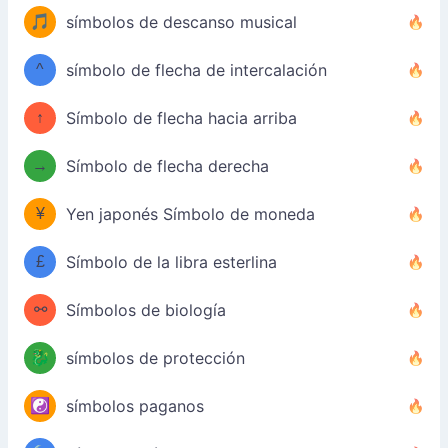
🎵
símbolos de descanso musical
^
símbolo de flecha de intercalación
↑
Símbolo de flecha hacia arriba
→
Símbolo de flecha derecha
¥
Yen japonés Símbolo de moneda
£
Símbolo de la libra esterlina
⚯
Símbolos de biología
🐉
símbolos de protección
☯️
símbolos paganos