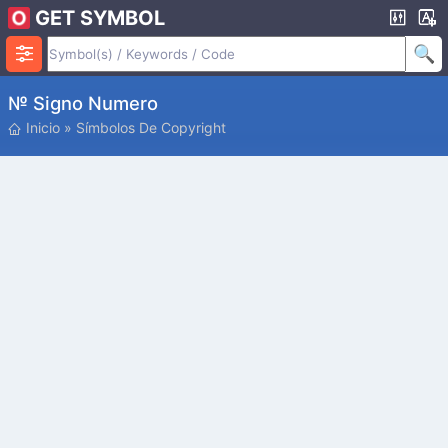
GET SYMBOL
№ Signo Numero
Inicio
»
Símbolos De Copyright