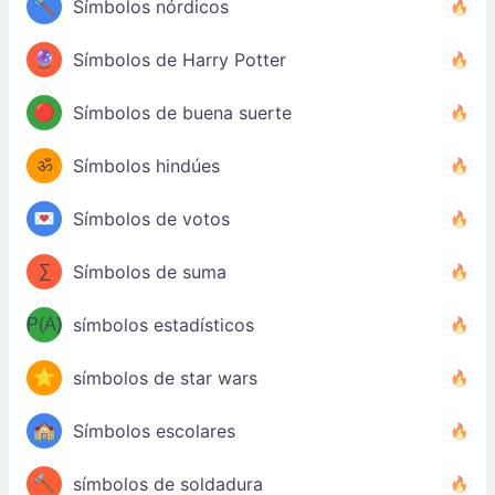
🔨
Símbolos nórdicos
🔮
Símbolos de Harry Potter
🔴
Símbolos de buena suerte
ॐ
Símbolos hindúes
💌
Símbolos de votos
∑
Símbolos de suma
P(A)
símbolos estadísticos
⭐
símbolos de star wars
🏫
Símbolos escolares
🔨
símbolos de soldadura