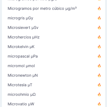
Microgramos por metro cúbico µg/m³
microgris µGy
Microsievert µSv
Microhercios µHz
Microkelvin µK
micropascal µPa
micromol µmol
Micronewton µN
Microtesla µT
microohmio µΩ
Microvatio µW