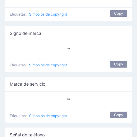
Copy
Etiquetas:
Símbolos de copyright
Signo de marca
™
Copy
Etiquetas:
Símbolos de copyright
Marca de servicio
℠
Copy
Etiquetas:
Símbolos de copyright
Señal de teléfono