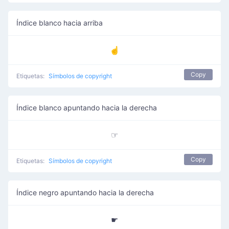
Índice blanco hacia arriba
☝
Copy
Etiquetas:
Símbolos de copyright
Índice blanco apuntando hacia la derecha
☞
Copy
Etiquetas:
Símbolos de copyright
Índice negro apuntando hacia la derecha
☛