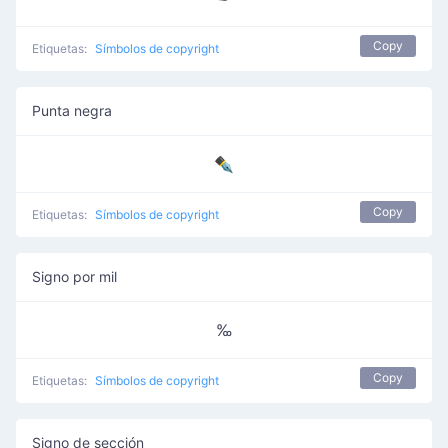
Copy
Etiquetas:
Símbolos de copyright
Punta negra
✒
Copy
Etiquetas:
Símbolos de copyright
Signo por mil
‰
Copy
Etiquetas:
Símbolos de copyright
Signo de sección