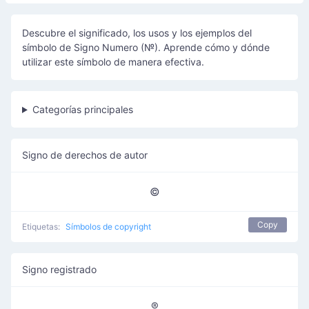
Descubre el significado, los usos y los ejemplos del
símbolo de Signo Numero (№). Aprende cómo y dónde
utilizar este símbolo de manera efectiva.
Categorías principales
Signo de derechos de autor
©
Copy
Etiquetas:
Símbolos de copyright
Signo registrado
®