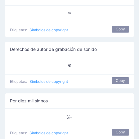
℡
Copy
Etiquetas:
Símbolos de copyright
Derechos de autor de grabación de sonido
℗
Copy
Etiquetas:
Símbolos de copyright
Por diez mil signos
‱
Copy
Etiquetas:
Símbolos de copyright