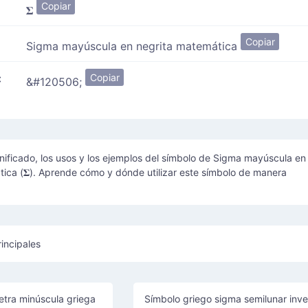
Copiar
𝚺
Copiar
Sigma mayúscula en negrita matemática
Copiar
:
&#120506;
nificado, los usos y los ejemplos del símbolo de Sigma mayúscula en
ica (𝚺). Aprende cómo y dónde utilizar este símbolo de manera
incipales
letra minúscula griega