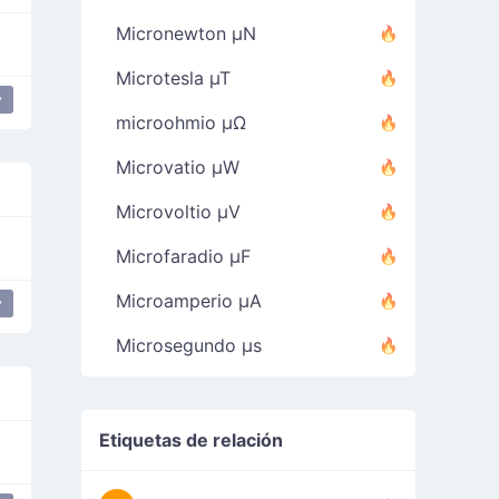
Micronewton µN
Microtesla µT
y
microohmio µΩ
Microvatio µW
Microvoltio µV
Microfaradio µF
Microamperio µA
y
Microsegundo µs
Etiquetas de relación