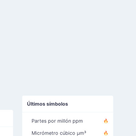
Últimos símbolos
Partes por millón ppm
Micrómetro cúbico µm³