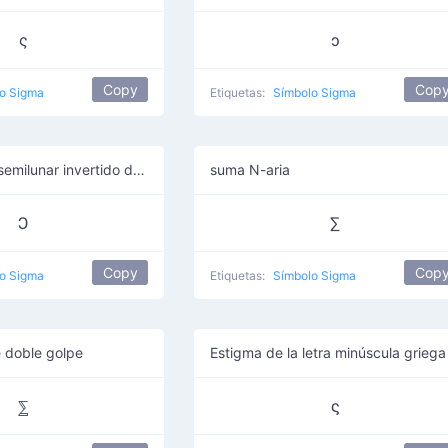
ς
ͻ
Copy
Cop
o Sigma
Etiquetas:
Símbolo Sigma
Símbolo sigma semilunar invertido de capital griega
suma N-aria
Ͻ
∑
Copy
Cop
o Sigma
Etiquetas:
Símbolo Sigma
 doble golpe
Estigma de la letra minúscula griega
⅀
ϛ