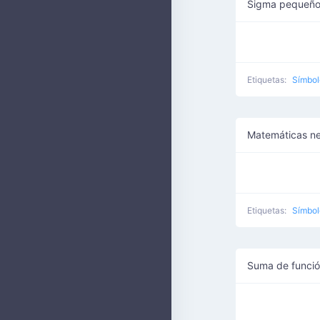
Sigma pequeño
Etiquetas:
Símbol
Etiquetas:
Símbol
Suma de funció