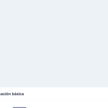
ación básica