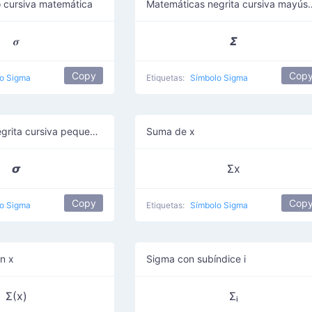
 cursiva matemática
Matemáticas negrita c
𝝈
𝞢
Copy
Cop
o Sigma
Etiquetas:
Símbolo Sigma
Matemáticas negrita cursiva pequeña sigma
Suma de x
𝞼
Σx
Copy
Cop
o Sigma
Etiquetas:
Símbolo Sigma
n x
Sigma con subíndice i
Σ(x)
Σᵢ