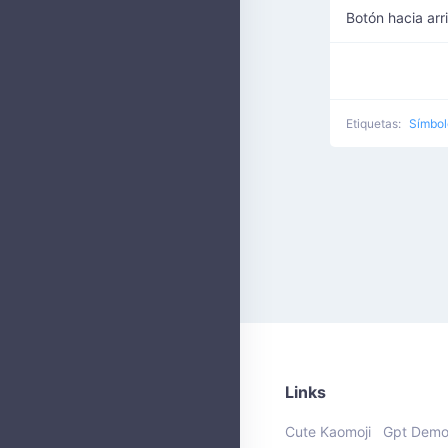
Botón hacia arr
Etiquetas:
Símbolo de
Links
Cute Kaomoji
Gpt Dem