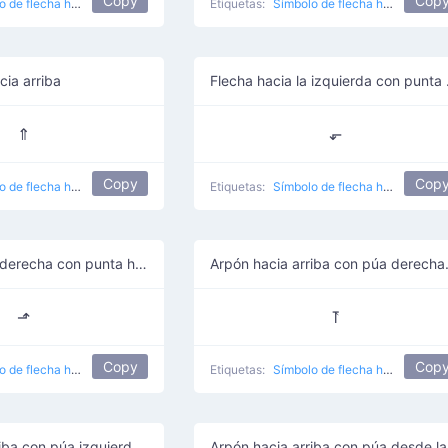
Copy
Cop
 flecha hacia arriba
Etiquetas:
Símbolo de flecha hacia arriba
cia arriba
Flecha 
⇑
⬐
Copy
Cop
 flecha hacia arriba
Etiquetas:
Símbolo de flecha hacia arriba
Flecha hacia la derecha con punta hacia arriba
Arpón haci
⬏
⥔
Copy
Cop
 flecha hacia arriba
Etiquetas:
Símbolo de flecha hacia arriba
Arpón hacia arriba con púa izquierda a barra
Arp