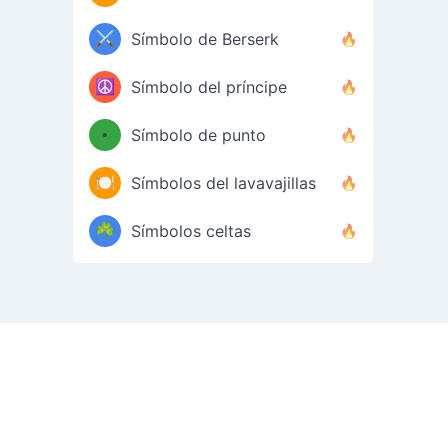
⚔️
Símbolo de Berserk
☮️
Símbolo del príncipe
•
Símbolo de punto
🍽️
Símbolos del lavavajillas
☘️
Símbolos celtas