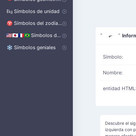
Formas básicas
Símbolos poligonales
Símbolos de figuras sólidas
🔺
⬟
■
Símbolos de unidad
ℓ㎏
Unidades de volumen Símbolos
Símbolo de microunidad
📏
μ
Símbolos del zodíaco
♈
Símbolos del zodíaco occidental
♈
Símbolos de la bandera
Infor
🇺🇸🇯🇵🇫🇷🇧🇷
" ⬐ "
Símbolos nacionales
Símbolos de la bandera de un país
🇺🇸🇬🇧🇨🇳
の
Símbolos geniales
❄️
Símbolo:
Nombre:
entidad HTML
Descubre el sig
izquierda con p
manera efectiv