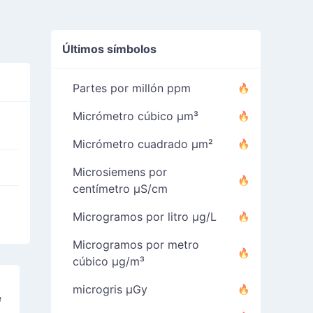
Últimos símbolos
Partes por millón ppm
Micrómetro cúbico µm³
Micrómetro cuadrado µm²
Microsiemens por
centímetro µS/cm
Microgramos por litro µg/L
Microgramos por metro
cúbico µg/m³
microgris µGy
e