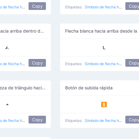
Copy
Cop
 flecha hacia arriba
Etiquetas:
Símbolo de flecha hacia arriba
Flecha blanca hacia arriba dentro de una punta de flecha triangular
Flecha bla
⮙
⮤
Copy
Cop
 flecha hacia arriba
Etiquetas:
Símbolo de flecha hacia arriba
Flecha con cabeza de triángulo hacia arriba a barra
Botón de subida rápida
⏶
⏫
Copy
Cop
 flecha hacia arriba
Etiquetas:
Símbolo de flecha hacia arriba