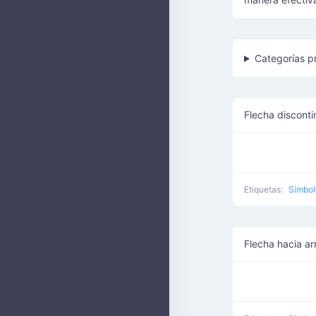
Categorías pr
Flecha disconti
Etiquetas:
Símbolo de
Flecha hacia ar