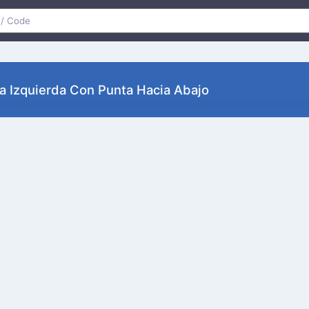
a Izquierda Con Punta Hacia Abajo