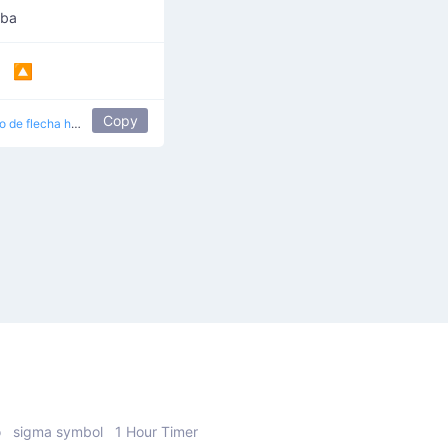
iba
🔼
Copy
 flecha hacia arriba
o
sigma symbol
1 Hour Timer