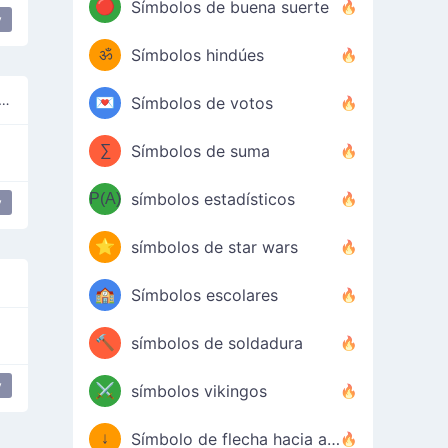
🔴
Símbolos de buena suerte
y
ॐ
Símbolos hindúes
nca hacia arriba desde la barra con barra horizontal
💌
Símbolos de votos
∑
Símbolos de suma
P(A)
símbolos estadísticos
y
⭐
símbolos de star wars
🏫
Símbolos escolares
🔨
símbolos de soldadura
y
⚔️
símbolos vikingos
↓
Símbolo de flecha hacia abajo