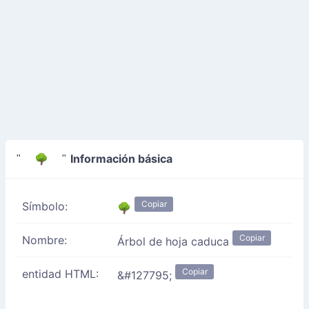
Información básica
" 🌳 "
Copiar
Símbolo:
🌳
Copiar
Nombre:
Árbol de hoja caduca
Copiar
entidad HTML:
&#127795;