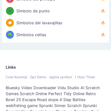
•
Símbolo de punto
🍽️
Símbolos del lavavajillas
☘️
Símbolos celtas
Links
Cute Kaomoji
Gpt Demo
sigma symbol
1 Hour Timer
Bluesky Video Downloader
Vidu Studio AI
Scratch
Games
Scratch Online
Perfect Tidy Online
Retro
Bowl 25
Escape Road
slope 4
Slap Battles
webfishing game
Sprunki Sinner
Scratch Sprunki