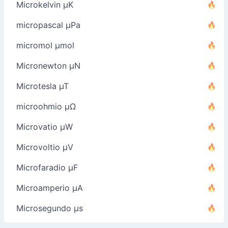
Microkelvin µK
micropascal µPa
micromol µmol
Micronewton µN
Microtesla µT
microohmio µΩ
Microvatio µW
Microvoltio µV
Microfaradio µF
Microamperio µA
Microsegundo µs