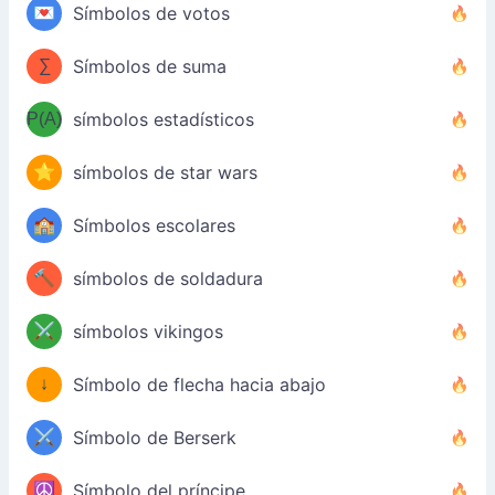
💌
Símbolos de votos
∑
Símbolos de suma
P(A)
símbolos estadísticos
⭐
símbolos de star wars
🏫
Símbolos escolares
🔨
símbolos de soldadura
⚔️
símbolos vikingos
↓
Símbolo de flecha hacia abajo
⚔️
Símbolo de Berserk
☮️
Símbolo del príncipe