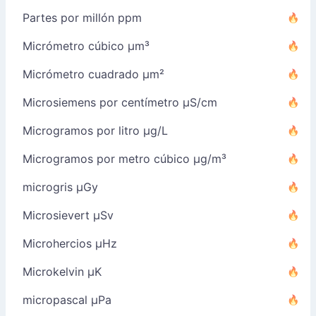
Partes por millón ppm
Micrómetro cúbico µm³
Micrómetro cuadrado µm²
Microsiemens por centímetro µS/cm
Microgramos por litro µg/L
Microgramos por metro cúbico µg/m³
microgris µGy
Microsievert µSv
Microhercios µHz
Microkelvin µK
micropascal µPa