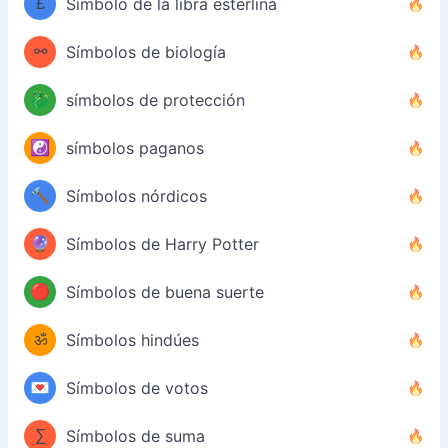
£
Símbolo de la libra esterlina
⚯
Símbolos de biología
🐉
símbolos de protección
☯️
símbolos paganos
🔨
Símbolos nórdicos
🔮
Símbolos de Harry Potter
🔴
Símbolos de buena suerte
ॐ
Símbolos hindúes
💌
Símbolos de votos
∑
Símbolos de suma