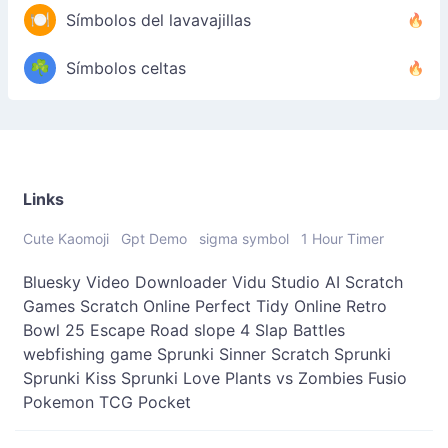
🍽️
Símbolos del lavavajillas
☘️
Símbolos celtas
Links
Cute Kaomoji
Gpt Demo
sigma symbol
1 Hour Timer
Bluesky Video Downloader
Vidu Studio AI
Scratch
Games
Scratch Online
Perfect Tidy Online
Retro
Bowl 25
Escape Road
slope 4
Slap Battles
webfishing game
Sprunki Sinner
Scratch Sprunki
Sprunki Kiss
Sprunki Love
Plants vs Zombies Fusio
Pokemon TCG Pocket