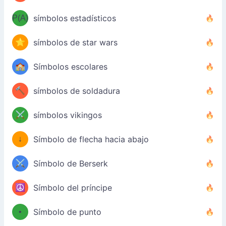
P(A)
símbolos estadísticos
⭐
símbolos de star wars
🏫
Símbolos escolares
🔨
símbolos de soldadura
⚔️
símbolos vikingos
↓
Símbolo de flecha hacia abajo
⚔️
Símbolo de Berserk
☮️
Símbolo del príncipe
•
Símbolo de punto