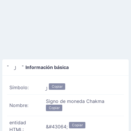
Información básica
" ꠸ "
Copiar
Símbolo:
꠸
Signo de moneda Chakma
Nombre:
Copiar
entidad
Copiar
&#43064;
HTML: