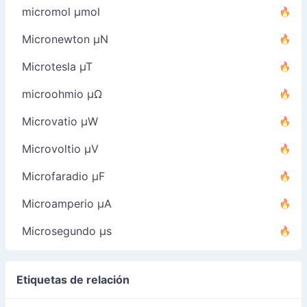
micromol µmol
Micronewton µN
Microtesla µT
microohmio µΩ
Microvatio µW
Microvoltio µV
Microfaradio µF
Microamperio µA
Microsegundo µs
Etiquetas de relación