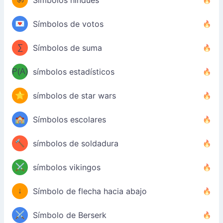
Símbolos hindúes
💌
Símbolos de votos
∑
Símbolos de suma
P(A)
símbolos estadísticos
⭐
símbolos de star wars
🏫
Símbolos escolares
🔨
símbolos de soldadura
⚔️
símbolos vikingos
↓
Símbolo de flecha hacia abajo
⚔️
Símbolo de Berserk