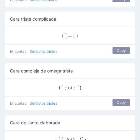
Cara triste complicada
(´;︵;`)
Copy
Etiquetas:
Símbolos tristes
Cara compleja de omega triste
(´；ω；`)
Copy
Etiquetas:
Símbolos tristes
Cara de llanto elaborada
｡：ﾟ(｡ﾉω＼｡)ﾟ･｡