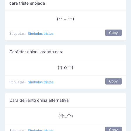
cara triste enojada
(︶︿︶)
Copy
Etiquetas:
Símbolos tristes
Carácter chino llorando cara
(ㄒoㄒ)
Copy
Etiquetas:
Símbolos tristes
Cara de llanto china alternativa
(个_个)
Copy
Etiquetas:
Símbolos tristes