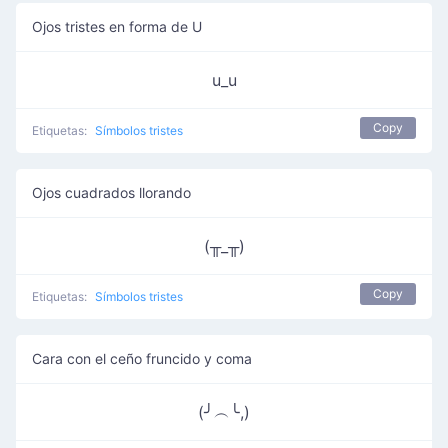
Ojos tristes en forma de U
u_u
Copy
Etiquetas:
Símbolos tristes
Ojos cuadrados llorando
(╥_╥)
Copy
Etiquetas:
Símbolos tristes
Cara con el ceño fruncido y coma
(╯︵╰,)