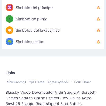
☮️
Símbolo del príncipe
•
Símbolo de punto
🍽️
Símbolos del lavavajillas
☘️
Símbolos celtas
Links
Cute Kaomoji
Gpt Demo
sigma symbol
1 Hour Timer
Bluesky Video Downloader
Vidu Studio AI
Scratch
Games
Scratch Online
Perfect Tidy Online
Retro
Bowl 25
Escape Road
slope 4
Slap Battles