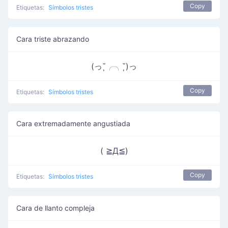
Copy
Etiquetas:
Símbolos tristes
Cara triste abrazando
(っ˘̩╭╮˘̩)っ
Copy
Etiquetas:
Símbolos tristes
Cara extremadamente angustiada
( ≧Д≦)
Copy
Etiquetas:
Símbolos tristes
Cara de llanto compleja