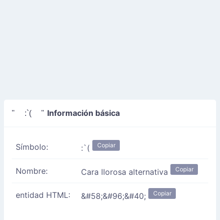
Información básica
" :`( "
Copiar
Símbolo:
:`(
Copiar
Nombre:
Cara llorosa alternativa
Copiar
entidad HTML:
&#58;&#96;&#40;