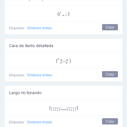
(/ _ ; )
Copy
Etiquetas:
Símbolos tristes
Cara de llanto detallada
(˚ ˃̣̣̥⌓˂̣̣̥ )
Copy
Etiquetas:
Símbolos tristes
Largo río llorando
(-̩̩̩-̩̩̩-̩̩̩-̩̩̩-̩̩̩___-̩̩̩-̩̩̩-̩̩̩-̩̩̩-̩̩̩)
Copy
Etiquetas:
Símbolos tristes