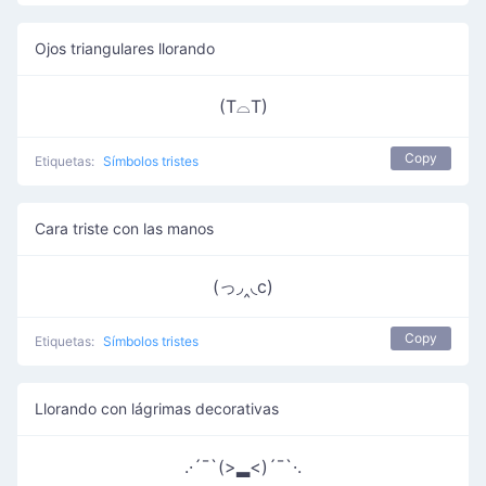
Ojos triangulares llorando
(T⌓T)
Copy
Etiquetas:
Símbolos tristes
Cara triste con las manos
(っ◞‸◟c)
Copy
Etiquetas:
Símbolos tristes
Llorando con lágrimas decorativas
.·´¯`(>▂<)´¯`·.