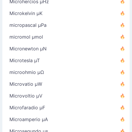
Microhercios µHz
Microkelvin µK
micropascal µPa
micromol µmol
Micronewton µN
Microtesla µT
microohmio µΩ
Microvatio µW
Microvoltio µV
Microfaradio µF
Microamperio µA
Microsegundo µs